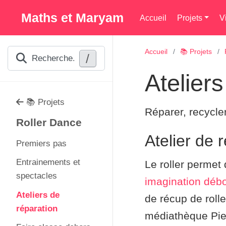
Maths et Maryam
Accueil
Projets
V
Accueil
📚 Projets
/
Recherche...
Atelier
📚 Projets
Réparer, recycler
Roller Dance
Atelier de 
Premiers pas
Entrainements et
Le roller permet 
spectacles
imagination déb
Ateliers de
de récup de roller
réparation
médiathèque Pie