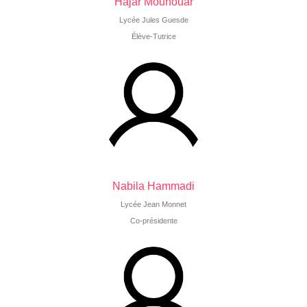
Hajar Mounouar
Lycée Jules Guesde
Élève-Tutrice
Nabila Hammadi
Lycée Jean Monnet
Co-présidente